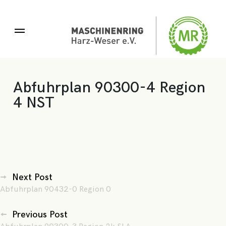
Skip
Su
to
S
nac
content
'
Abfuhrplan 90300-4 Region
4 NST
Beitragsnavigation
Next Post
Abfuhrplan 90432-0 Region 0
Previous Post